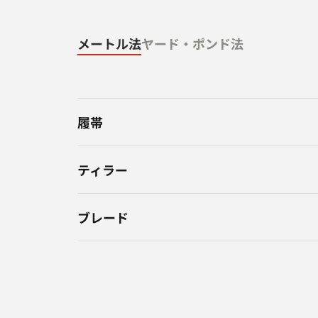
メートル法
ヤード・ポンド法
履帯
ティラー
ブレード