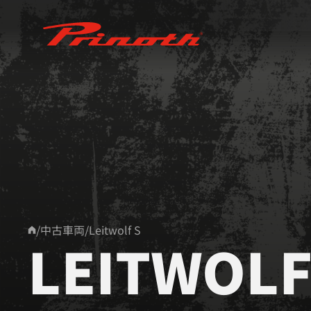
Prinoth - Corporate Website
/
中古車両
/
Leitwolf S
LEITWOLF
Home