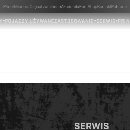
Prinoth
Kariera
Części zamienne
Akademia
Fan Shop
Kontakt
Pobrane
Y
POJAZDY UŻYWANE
ZASTOSOWANIE
SERWIS
PRIN
SERWIS