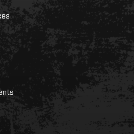
ces
ents