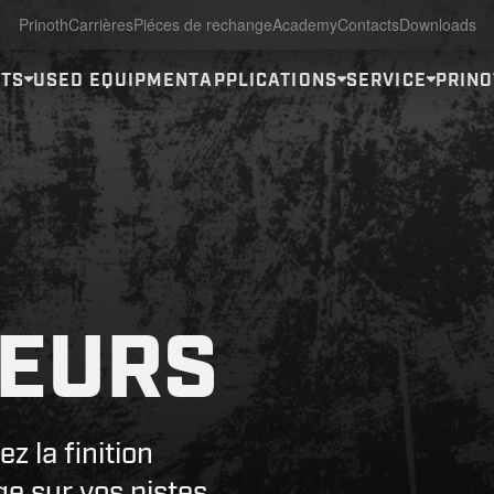
Prinoth
Carrières
Piéces de rechange
Academy
Contacts
Downloads
ITS
USED EQUIPMENT
APPLICATIONS
SERVICE
PRINO
EURS
z la finition
ge sur vos pistes,