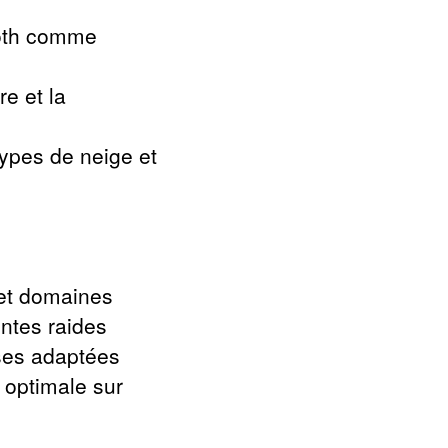
noth comme
e et la
ypes de neige et
 et domaines
entes raides
ises adaptées
 optimale sur