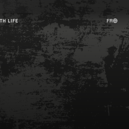
FR
TH LIFE