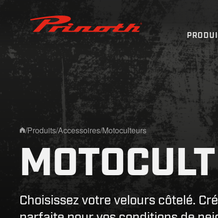
Prinoth - Corporate Website
PRODU
/
Produits
/
Accessoires
/
Motoculteurs
Home
MOTOCULT
Choisissez votre velours côtelé. Crée
parfaite pour vos conditions de nei