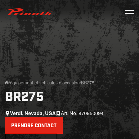
Prinoth - Corporate Website
/
équipement et vehicules d'occasion
/
BR275
Home
BR275
Verdi, Nevada, USA
Art. No. 870950094
PRENDRE CONTACT