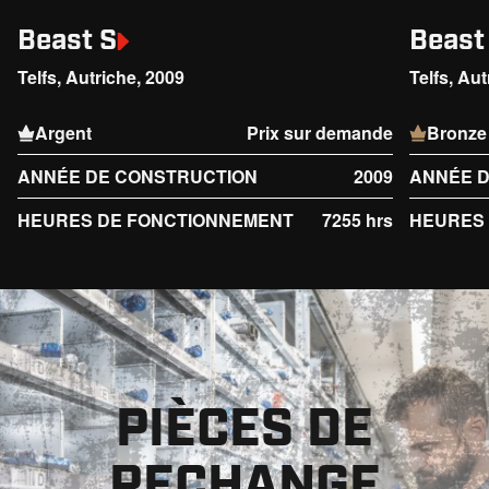
Beast S
Beast
Telfs, Autriche, 2009
Telfs, Au
Argent
Prix sur demande
Bronze
ANNÉE DE CONSTRUCTION
2009
ANNÉE 
HEURES DE FONCTIONNEMENT
7255 hrs
HEURES
PIÈCES DE
RECHANGE