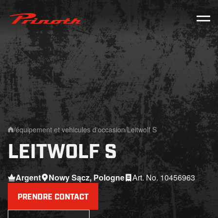
Prinoth - Corporate Website
/
équipement et vehicules d'occasion
/
Leitwolf S
Home
LEITWOLF S
Argent
Nowy Sącz, Pologne
Art. No. 10456963
PRENDRE CONTACT