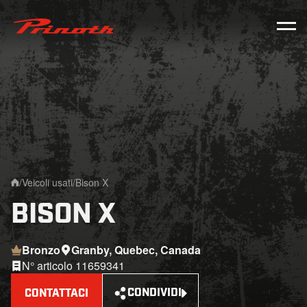
Prinoth - Corporate Website
/
Veicoli usati
/
Bison X
Home
BISON X
Bronzo
Granby, Quebec, Canada
N° articolo 11659341
CONDIVIDI
CONTATTACI