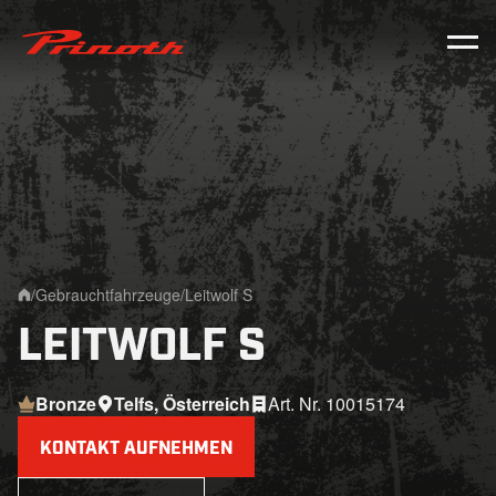
Prinoth - Corporate Website
/
Gebrauchtfahrzeuge
/
Leitwolf S
Home
LEITWOLF S
Bronze
Telfs, Österreich
Art. Nr. 10015174
KONTAKT AUFNEHMEN