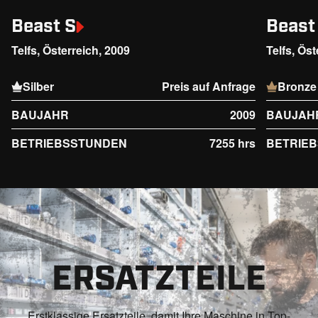
Beast S
Beast
Telfs, Österreich, 2009
Telfs, Öst
Silber
Preis auf Anfrage
Bronze
BAUJAHR
2009
BAUJAH
BETRIEBSSTUNDEN
7255 hrs
BETRIE
ERSATZTEILE
Erstklassige Ersatzteile, damit Ihre Maschine in Top-