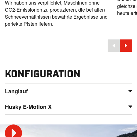
Wir haben uns verpflichtet, Maschinen ohne
gleichze
CO2-Emissionen zu produzieren, die bei allen
heute erf
Schneeverhältnissen bewährte Ergebnisse und
perfekte Pisten liefern.
KONFIGURATION
Langlauf
Skating-Finish
Husky E-Motion X
Der Husky E-Motion mit Nordic Liner garantiert perfekte
Loipen für fantastische Langlauf-Erlebnisse.
Das X-Paket umfasst einen doppelt so großen
Bewegungsbereich des Schilds und einen deutlich
Skating
vergrößerten Bewegungsbereich der Fräse. LED-Lichter,