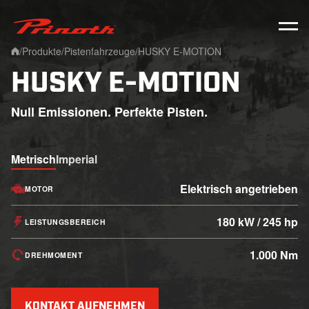
Prinoth - Corporate Website
/
Produkte
/
Pistenfahrzeuge
/
HUSKY E-MOTION
Home
HUSKY E-MOTION
Null Emissionen. Perfekte Pisten.
Metrisch
Imperial
Elektrisch angetrieben
MOTOR
180 kW / 245 hp
LEISTUNGSBEREICH
1.000 Nm
DREHMOMENT
KONTAKT AUFNEHMEN