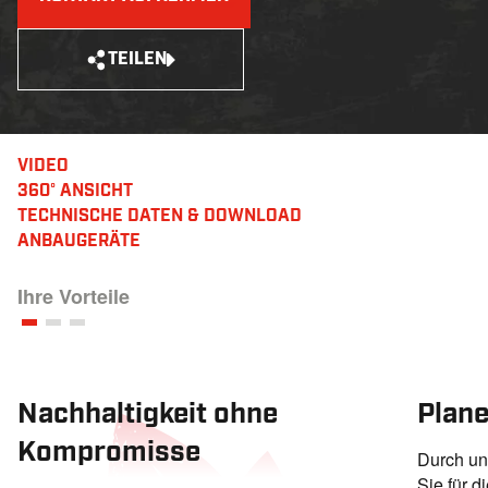
TEILEN
VIDEO
360° ANSICHT
TECHNISCHE DATEN
& DOWNLOAD
ANBAUGERÄTE
Ihre Vorteile
Nachhaltigkeit ohne
Plane
Kompromisse
Durch un
Sie für d