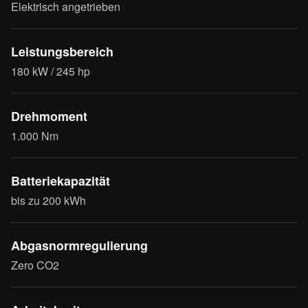
Elektrisch angetrieben
Kontinuierliche Anpassung
Der Betriebsmodus kann bei angehobener Fräse gewählt
werden; Anpressdruck und Gegendruck lassen sich
Leistungsbereich
stufenlos einstellen, um bei allen Schneeverhältnissen ein
180 kW / 245 hp
perfektes Ergebnis zu erzielen.
Drehmoment
1.000 Nm
Batteriekapazität
bis zu 200 kWh
Abgasnormregulierung
Zero CO2