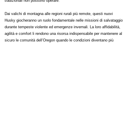
tradizionali non possono operare.
Dai valichi di montagna alle regioni rurali più remote, questi nuovi
Husky giocheranno un ruolo fondamentale nelle missioni di salvataggio
durante tempeste violente ed emergenze invernali. La loro affidabilità,
agilità e comfort li rendono una risorsa indispensabile per mantenere al
sicuro le comunità dell’Oregon quando le condizioni diventano più
difficili.
Prinoth è orgogliosa di sostenere le squadre di ricerca e soccorso che
sfidano le forze della natura per salvare vite umane – perché, quando
ogni minuto conta, prestazioni e affidabilità fanno la differenza.
Altre news di Prinoth