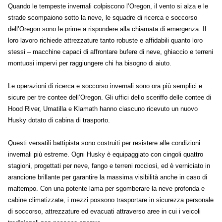
Quando le tempeste invernali colpiscono l’Oregon, il vento si alza e le
strade scompaiono sotto la neve, le squadre di ricerca e soccorso
dell’Oregon sono le prime a rispondere alla chiamata di emergenza. Il
loro lavoro richiede attrezzature tanto robuste e affidabili quanto loro
stessi – macchine capaci di affrontare bufere di neve, ghiaccio e terreni
montuosi impervi per raggiungere chi ha bisogno di aiuto.
Le operazioni di ricerca e soccorso invernali sono ora più semplici e
sicure per tre contee dell’Oregon. Gli uffici dello sceriffo delle contee di
Hood River, Umatilla e Klamath hanno ciascuno ricevuto un nuovo
Husky dotato di cabina di trasporto.
Questi versatili battipista sono costruiti per resistere alle condizioni
invernali più estreme. Ogni Husky è equipaggiato con cingoli quattro
stagioni, progettati per neve, fango e terreni rocciosi, ed è verniciato in
arancione brillante per garantire la massima visibilità anche in caso di
maltempo. Con una potente lama per sgomberare la neve profonda e
cabine climatizzate, i mezzi possono trasportare in sicurezza personale
di soccorso, attrezzature ed evacuati attraverso aree in cui i veicoli