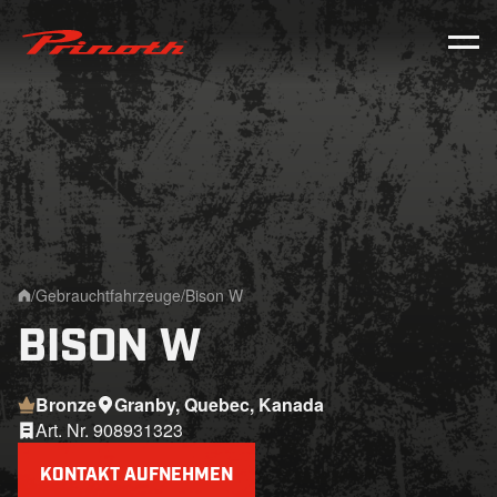
Prinoth - Corporate Website
/
Gebrauchtfahrzeuge
/
Bison W
Home
BISON W
Bronze
Granby, Quebec, Kanada
Art. Nr. 908931323
KONTAKT AUFNEHMEN