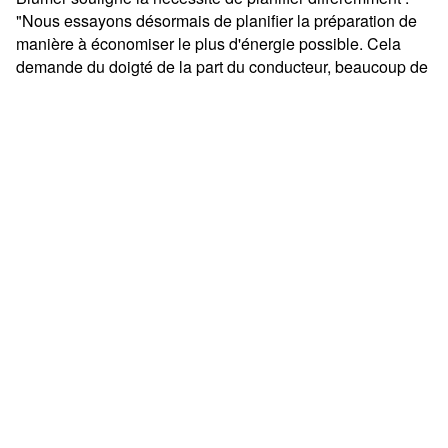
"Nous essayons désormais de planifier la préparation de
manière à économiser le plus d'énergie possible. Cela
demande du doigté de la part du conducteur, beaucoup de
réflexion.
Mais jusqu'à présent, la dameuse fonctionne
très bien et nous pouvons la recommander en toute
sincérité pour la préparation des pistes."
Blumer souligne en outre que le Husky E-Motion est
extrêmement silencieux et que la qualité de la piste de ski
de fond est excellente - le feedback positif des clients vient
encore étayer ce point.
Contactez-nous maintenant pour en savoir plus sur la
disponibilité d'un Husky E-Motion pour votre station!
HUSKY E-MOTION