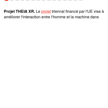
Projet THEIA XR.
Le
projet
triennal financé par l'UE vise à
améliorer l'interaction entre l'homme et la machine dans
des domaines tels que la préparation des pistes, la
logistique et les travaux de terrassement grâce aux
technologies de réalité étendue, soutenant ainsi les
opérateurs dans leur travail à long terme.
Durabilité.
Le
Husky E-Motion
en est déjà à sa troisième
saison et prépare les pistes sans émissions. Même avec
une dameuse conventionnelle de Prinoth, l'empreinte CO2
d'un domaine skiable peut être considérablement réduite.
Tous les moteurs Stage V peuvent être alimentés avec du
HVO100
sans modification. Cela permet aux domaines
skiables de réduire les émissions de CO2 jusqu'à 90 % et
de diminuer leur empreinte écologique.
L'accent mis sur l'efficacité, la durabilité et le soutien aux
opérateurs fait de Prinoth votre partenaire pour des