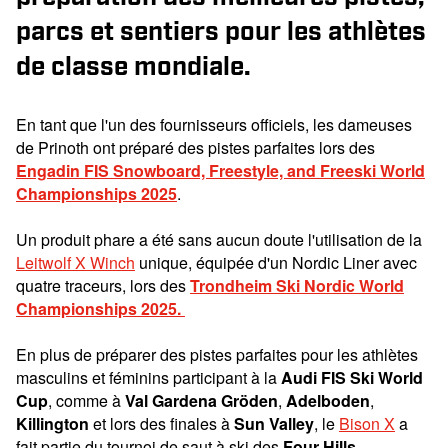
parcs et sentiers pour les athlètes
de classe mondiale.
En tant que l'un des fournisseurs officiels, les dameuses
de Prinoth ont préparé des pistes parfaites lors des
Engadin FIS Snowboard, Freestyle, and Freeski World
Championships 2025
.
Un produit phare a été sans aucun doute l'utilisation de la
Leitwolf X Winch
unique, équipée d'un Nordic Liner avec
quatre traceurs, lors des
Trondheim Ski Nordic World
Championships 2025.
En plus de préparer des pistes parfaites pour les athlètes
masculins et féminins participant à la
Audi FIS Ski World
Cup
, comme à
Val Gardena Gröden
,
Adelboden
,
Killington
et lors des finales à
Sun Valley
, le
Bison X
a
fait partie du tournoi de saut à ski des
Four Hills