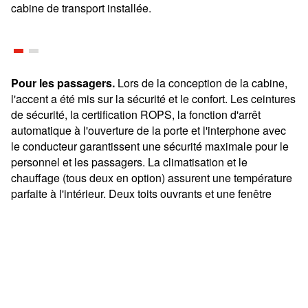
cabine de transport installée.
Pour les passagers.
Lors de la conception de la cabine,
l'accent a été mis sur la sécurité et le confort. Les ceintures
de sécurité, la certification ROPS, la fonction d'arrêt
automatique à l'ouverture de la porte et l'interphone avec
le conducteur garantissent une sécurité maximale pour le
personnel et les passagers. La climatisation et le
chauffage (tous deux en option) assurent une température
parfaite à l'intérieur. Deux toits ouvrants et une fenêtre
permettent à l'air de bien circuler si nécessaire. Afin de
garantir des expériences inoubliables, les passagers
peuvent apprécier le paysage impressionnant à travers les
fenêtres panoramiques, tandis qu'un système de
sonorisation assure une bonne ambiance. La cabine de
transport peut ainsi transporter avec style jusqu'à 15 hôtes
avec leurs skis et snowboards jusqu'au sommet de la