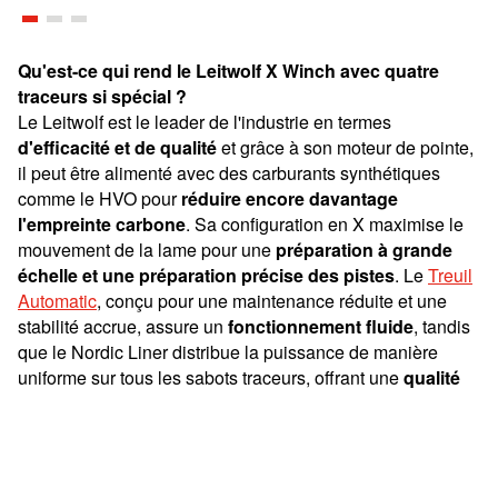
Qu'est-ce qui rend le Leitwolf X Winch avec quatre
traceurs si spécial ?
Le Leitwolf est le leader de l'industrie en termes
d'efficacité et de qualité
et grâce à son moteur de pointe,
il peut être alimenté avec des carburants synthétiques
comme le HVO pour
réduire encore davantage
l'empreinte carbone
. Sa configuration en X maximise le
mouvement de la lame pour une
préparation à grande
échelle et une préparation précise des pistes
. Le
Treuil
Automatic
, conçu pour une maintenance réduite et une
stabilité accrue, assure un
fonctionnement fluide
, tandis
que le Nordic Liner distribue la puissance de manière
uniforme sur tous les sabots traceurs, offrant une
qualité
exceptionnelle des pistes
.
Découvrez la
préparation des pistes de pointe
à
Trondheim 2025 – où
l'innovation rencontre la