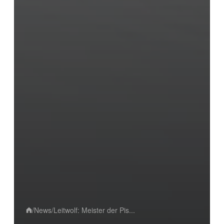
/
News
/
Leitwolf: Meister der Pis...
Home