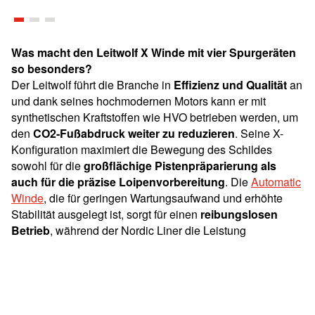
Was macht den Leitwolf X Winde mit vier Spurgeräten
so besonders?
Der Leitwolf führt die Branche in
Effizienz und Qualität
an
und dank seines hochmodernen Motors kann er mit
synthetischen Kraftstoffen wie HVO betrieben werden, um
den
CO2-Fußabdruck weiter zu reduzieren
. Seine X-
Konfiguration maximiert die Bewegung des Schildes
sowohl für die
großflächige Pistenpräparierung als
auch für die präzise Loipenvorbereitung
. Die
Automatic
Winde
, die für geringen Wartungsaufwand und erhöhte
Stabilität ausgelegt ist, sorgt für einen
reibungslosen
Betrieb
, während der Nordic Liner die Leistung
gleichmäßig auf alle Spurgeräte verteilt und so eine
außergewöhnliche Spur- und Loipenqualität liefert
.
Erleben Sie
modernste Pistenpräparierung
in
Trondheim 2025 – wo
Innovation auf Nachhaltigkeit